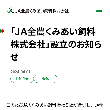
「ＪＡ全農くみあい飼料
わたしたちについて
株式会社」設立のお知ら
事業案内
せ
品質への取り組み
2024.04.01
お知らせ
全体
お知らせ
採用情報
このたびJAのくみあい飼料会社５社が合併し、「JA全